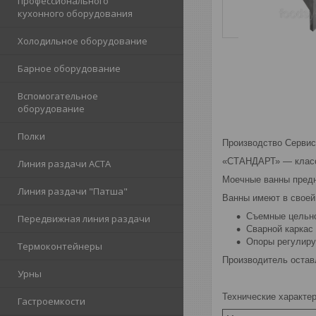
профессионального
кухонного оборудования
Холодильное оборудование
Барное оборудование
Вспомогательное
оборудование
Полки
Производство Сервис
«СТАНДАРТ» — класс 
Линия раздачи АСТА
Моечные ванны предн
Линия раздачи "Патша"
Ванны имеют в своей
Съемные цельно
Передвижная линия раздачи
Сварной каркас
Опоры регулиру
Термоконтейнеры
Производитель оставл
Урны
Технические характер
Гастроемкости