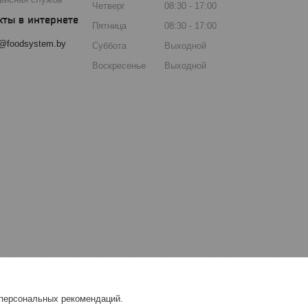
Четверг
08:30
17:00
Пятница
08:30
17:00
o@foodsystem.by
Суббота
Выходной
Воскресенье
Выходной
 персональных рекомендаций.