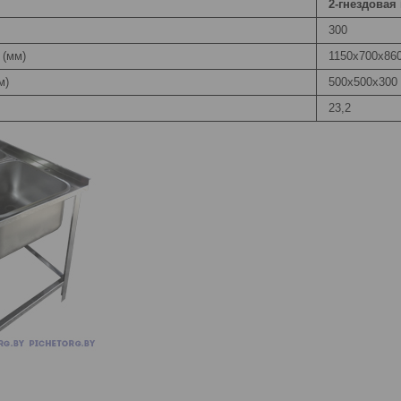
2-гнездовая 
300
 (мм)
1150х700х86
м)
500х500х300
23,2