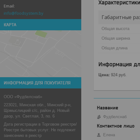
Характеристик
info@foodsystem.by
Габаритные ра
КАРТА
Общая высота
Общая ширина
Общая длина
Информация дл
Цена:
924
руб.
ИНФОРМАЦИЯ ДЛЯ ПОКУПАТЕЛЯ
ООО «Фудбелснаб»
223021, Минская обл., Минский р-н,
Щомыслицкий с/с, район д. Новый
двор, ул. Светлая, 3, по. 6
Фудбелснаб
Дата регистрации в Торговом реестре/
Реестре бытовых услуг: Не подлежит
Елена
занесению в реестр