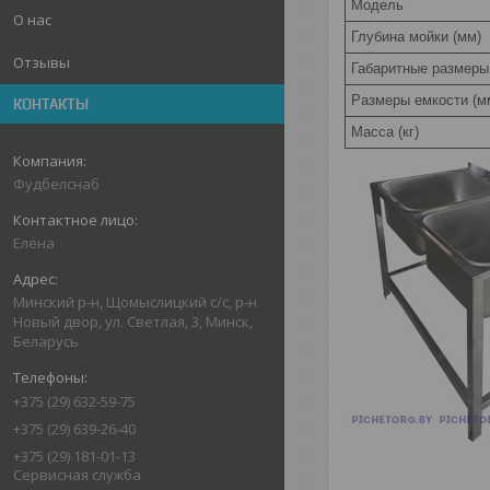
Модель
О нас
Глубина мойки (мм)
Отзывы
Габаритные размеры
Размеры емкости (м
КОНТАКТЫ
Масса (кг)
Фудбелснаб
Елена
Минский р-н, Щомыслицкий с/с, р-н
Новый двор, ул. Светлая, 3, Минск,
Беларусь
+375 (29) 632-59-75
+375 (29) 639-26-40
+375 (29) 181-01-13
Сервисная служба