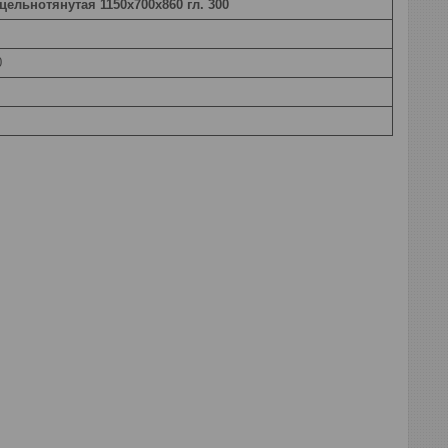
цельнотянутая 1150х700х860 гл. 300
0