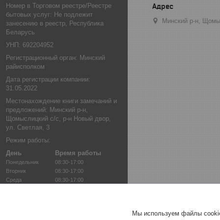
Номер в Торговом реестре/Реестре
бытовых услуг: Не подлежит
Минский р-н, Щомыс
занесению в реестр, Республика
Беларусь
УНП: 692204952
Регистрационный орган: Минский
райисполком
Дата регистрации компании:
31.05.2022
Местонахождение книги замечаний и
предложений: Минский р-н,
Щомыслицкий с/с, р-н Новый двор,
ул. Светлая, 3
Режим работы:
День
Время работы
Понедельник
08:30-17:00
Вторник
08:30-17:00
Среда
08:30-17:00
Четверг
08:30-17:00
Пятница
08:30-17:00
Суббота
Выходной
Мы используем файлы cookie
Воскресенье
Выходной